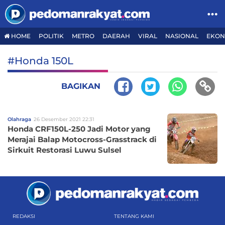
HOME
POLITIK
METRO
DAERAH
VIRAL
NASIONAL
EKON
#Honda 150L
BAGIKAN
Olahraga
26 Desember 2021 22:31
Honda CRF150L-250 Jadi Motor yang
Merajai Balap Motocross-Grasstrack di
Sirkuit Restorasi Luwu Sulsel
REDAKSI
TENTANG KAMI