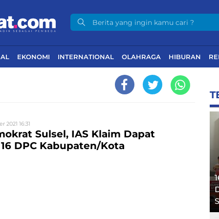
NAL
EKONOMI
INTERNATIONAL
OLAHRAGA
HIBURAN
RE
T
r 2021 16:31
krat Sulsel, IAS Klaim Dapat
16 DPC Kabupaten/Kota
1
D
S