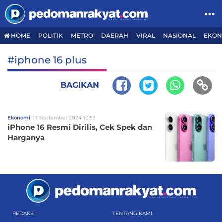
HOME
POLITIK
METRO
DAERAH
VIRAL
NASIONAL
EKON
#iphone 16 plus
BAGIKAN
Ekonomi
17 September 2024 10:53
iPhone 16 Resmi Dirilis, Cek Spek dan
Harganya
REDAKSI
TENTANG KAMI