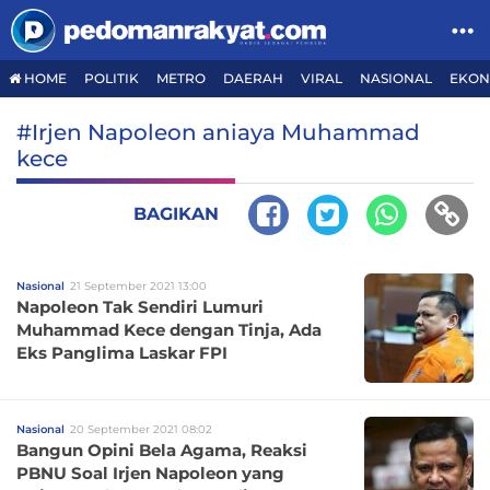
HOME
POLITIK
METRO
DAERAH
VIRAL
NASIONAL
EKON
#Irjen Napoleon aniaya Muhammad
kece
BAGIKAN
Nasional
21 September 2021 13:00
Napoleon Tak Sendiri Lumuri
Muhammad Kece dengan Tinja, Ada
Eks Panglima Laskar FPI
Nasional
20 September 2021 08:02
Bangun Opini Bela Agama, Reaksi
PBNU Soal Irjen Napoleon yang