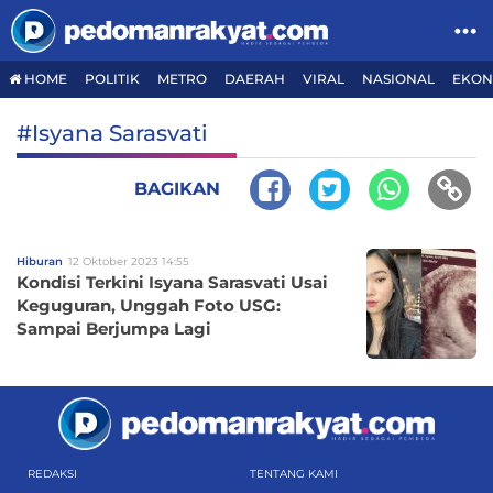
HOME
POLITIK
METRO
DAERAH
VIRAL
NASIONAL
EKON
#Isyana Sarasvati
BAGIKAN
Hiburan
12 Oktober 2023 14:55
Kondisi Terkini Isyana Sarasvati Usai
Keguguran, Unggah Foto USG:
Sampai Berjumpa Lagi
REDAKSI
TENTANG KAMI