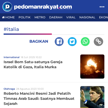
HOME
POLITIK
METRO
DAERAH
VIRAL
NASIONAL
EKON
#italia
BAGIKAN
International
18 Juli 2025 10:22
Israel Bom Satu-satunya Gereja
Katolik di Gaza, Italia Murka
Olahraga
28 Agustus 2023 10:03
Roberto Mancini Resmi Jadi Pelatih
Timnas Arab Saudi: Saatnya Membuat
Sejarah