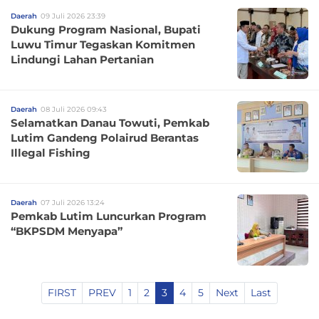
Daerah
09 Juli 2026 23:39
Dukung Program Nasional, Bupati
Luwu Timur Tegaskan Komitmen
Lindungi Lahan Pertanian
Daerah
08 Juli 2026 09:43
Selamatkan Danau Towuti, Pemkab
Lutim Gandeng Polairud Berantas
Illegal Fishing
Daerah
07 Juli 2026 13:24
Pemkab Lutim Luncurkan Program
“BKPSDM Menyapa”
FIRST
PREV
1
2
3
4
5
Next
Last