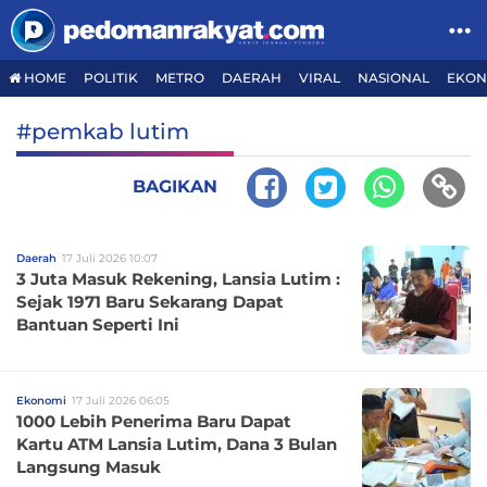
HOME
POLITIK
METRO
DAERAH
VIRAL
NASIONAL
EKON
#pemkab lutim
BAGIKAN
Daerah
17 Juli 2026 10:07
3 Juta Masuk Rekening, Lansia Lutim :
Sejak 1971 Baru Sekarang Dapat
Bantuan Seperti Ini
Ekonomi
17 Juli 2026 06:05
1000 Lebih Penerima Baru Dapat
Kartu ATM Lansia Lutim, Dana 3 Bulan
Langsung Masuk