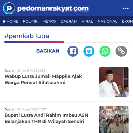
HOME
POLITIK
METRO
DAERAH
VIRAL
NASIONAL
EKON
#pemkab lutra
BAGIKAN
Daerah
02 April 2025 21:39
Wabup Lutra Jumail Mappile Ajak
Warga Pererat Silaturahmi
Daerah
28 Maret 2025 17:17
Bupati Lutra Andi Rahim Imbau ASN
Belanjakan THR di Wilayah Sendiri