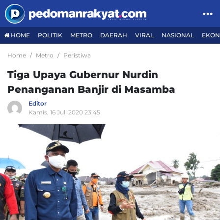
HOME
POLITIK
METRO
DAERAH
VIRAL
NASIONAL
EKON
Home
Metro
Peristiwa
Tiga Upaya Gubernur Nurdin
Penanganan Banjir di Masamba
Editor
Kamis, 16 Juli 2020 23:45