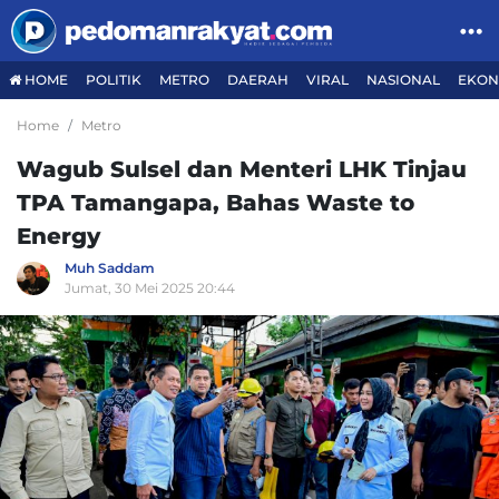
HOME
POLITIK
METRO
DAERAH
VIRAL
NASIONAL
EKON
Home
Metro
Wagub Sulsel dan Menteri LHK Tinjau
TPA Tamangapa, Bahas Waste to
Energy
Muh Saddam
Jumat, 30 Mei 2025 20:44