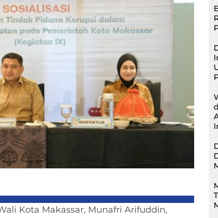
B
D
I
U
M
M
ali Kota Makassar, Munafri Arifuddin,