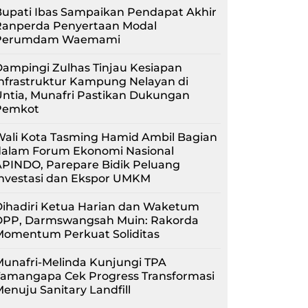
upati Ibas Sampaikan Pendapat Akhir
Ranperda Penyertaan Modal
Perumdam Waemami
ampingi Zulhas Tinjau Kesiapan
nfrastruktur Kampung Nelayan di
ntia, Munafri Pastikan Dukungan
Pemkot
Wali Kota Tasming Hamid Ambil Bagian
dalam Forum Ekonomi Nasional
APINDO, Parepare Bidik Peluang
Investasi dan Ekspor UMKM
Dihadiri Ketua Harian dan Waketum
DPP, Darmswangsah Muin: Rakorda
Momentum Perkuat Soliditas
unafri-Melinda Kunjungi TPA
Tamangapa Cek Progress Transformasi
enuju Sanitary Landfill