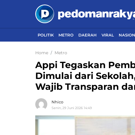
POLITIK
METRO
DAERAH
VIRAL
NASIO
Home
Metro
Appi Tegaskan Pemb
Dimulai dari Sekola
Wajib Transparan da
Nhico
Senin, 29 Juni 2026 14:49