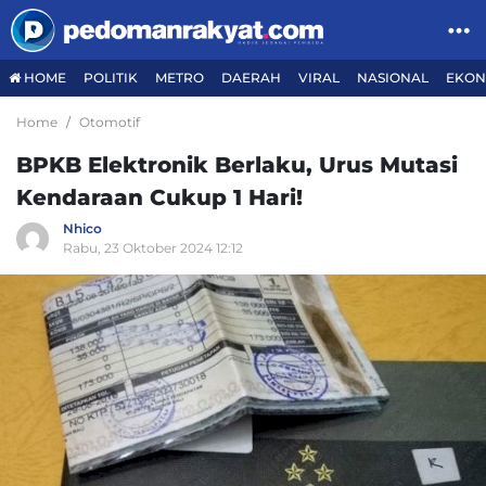
HOME
POLITIK
METRO
DAERAH
VIRAL
NASIONAL
EKON
Home
Otomotif
BPKB Elektronik Berlaku, Urus Mutasi
Kendaraan Cukup 1 Hari!
Nhico
Rabu, 23 Oktober 2024 12:12