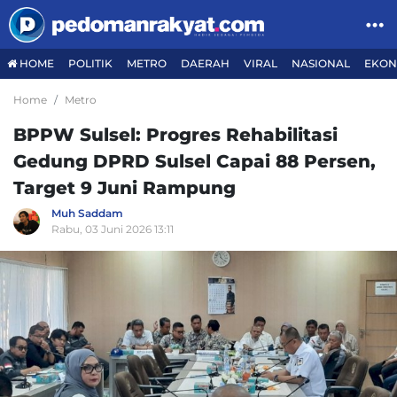
HOME
POLITIK
METRO
DAERAH
VIRAL
NASIONAL
EKON
Home
Metro
BPPW Sulsel: Progres Rehabilitasi
Gedung DPRD Sulsel Capai 88 Persen,
Target 9 Juni Rampung
Muh Saddam
Rabu, 03 Juni 2026 13:11