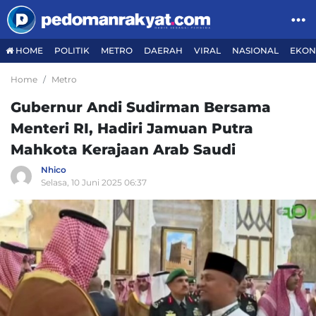
HOME
POLITIK
METRO
DAERAH
VIRAL
NASIONAL
EKON
Home
Metro
Gubernur Andi Sudirman Bersama
Menteri RI, Hadiri Jamuan Putra
Mahkota Kerajaan Arab Saudi
Nhico
Selasa, 10 Juni 2025 06:37