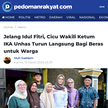
HOME
POLITIK
METRO
DAERAH
VIRAL
NASIONAL
EKON
Home
Metro
Jelang Idul Fitri, Cicu Wakili Ketum
IKA Unhas Turun Langsung Bagi Beras
untuk Warga
Muh Saddam
Kamis, 19 Maret 2026 23:29