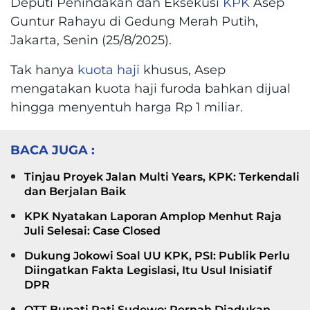
Deputi Penindakan dan Eksekusi
KPK
Asep
Guntur Rahayu di Gedung Merah Putih,
Jakarta, Senin (25/8/2025).
Tak hanya
kuota
haji
khusus, Asep
mengatakan kuota haji furoda bahkan dijual
hingga menyentuh harga Rp 1 miliar.
BACA JUGA :
Tinjau Proyek Jalan Multi Years, KPK: Terkendali
dan Berjalan Baik
KPK Nyatakan Laporan Amplop Menhut Raja
Juli Selesai: Case Closed
Dukung Jokowi Soal UU KPK, PSI: Publik Perlu
Diingatkan Fakta Legislasi, Itu Usul Inisiatif
DPR
OTT Bupati Pati Sudewo: Pernah Diadukan