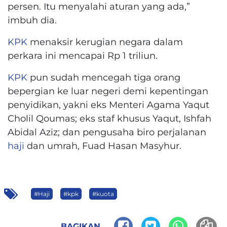
persen. Itu menyalahi aturan yang ada,”
imbuh dia.
KPK
menaksir kerugian negara dalam
perkara ini mencapai Rp 1 triliun.
KPK
pun sudah mencegah tiga orang
bepergian ke luar negeri demi kepentingan
penyidikan, yakni eks Menteri Agama Yaqut
Cholil Qoumas; eks staf khusus Yaqut, Ishfah
Abidal Aziz; dan pengusaha biro perjalanan
haji
dan umrah, Fuad Hasan Masyhur.
#Haji
#kpk
#kuota
BAGIKAN