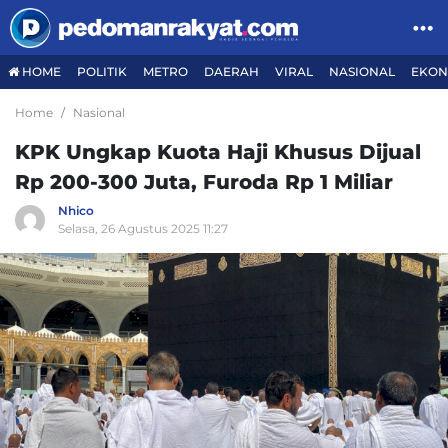
HOME
POLITIK
METRO
DAERAH
VIRAL
NASIONAL
EKON
Home
Nasional
KPK Ungkap Kuota Haji Khusus Dijual
Rp 200-300 Juta, Furoda Rp 1 Miliar
Nhico
Selasa, 26 Agustus 2025 11:27