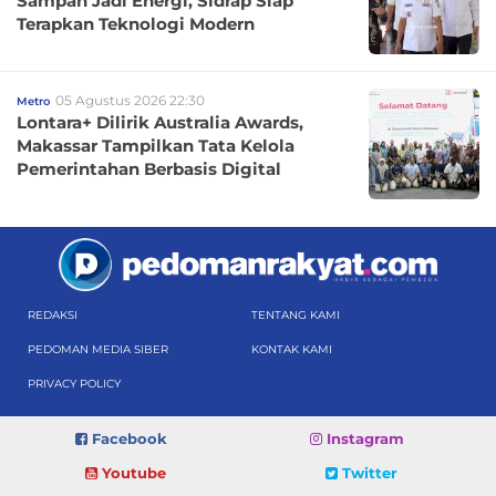
Sampah Jadi Energi, Sidrap Siap
Terapkan Teknologi Modern
05 Agustus 2026 22:30
Metro
Lontara+ Dilirik Australia Awards,
Makassar Tampilkan Tata Kelola
Pemerintahan Berbasis Digital
REDAKSI
TENTANG KAMI
PEDOMAN MEDIA SIBER
KONTAK KAMI
PRIVACY POLICY
Facebook
Instagram
Youtube
Twitter