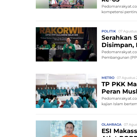
Pedomanrakyat.co
kompetensi penting
POLITIK
07 Agustus
Serahkan S
Disimpan, 
Pedomanrakyat.com
Pembangunan (PPP)
METRO
07 Agustus 2
TP PKK Mak
Peran Mus
Pedomanrakyat.com
kajian Islam bert
OLAHRAGA
07 Agus
ESI Makass