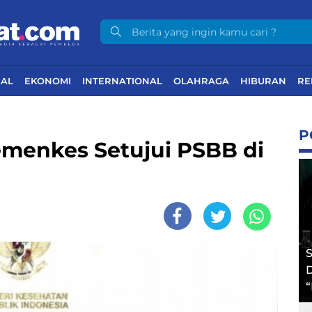
NAL
EKONOMI
INTERNATIONAL
OLAHRAGA
HIBURAN
RE
P
emenkes Setujui PSBB di
S
D
“