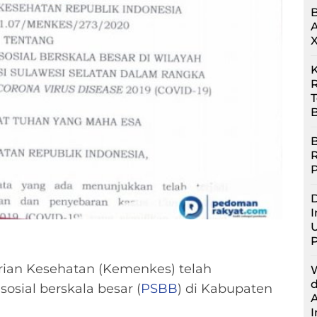
R
B
B
D
I
U
ian Kesehatan (Kemenkes) telah
sial berskala besar (
PSBB
) di Kabupaten