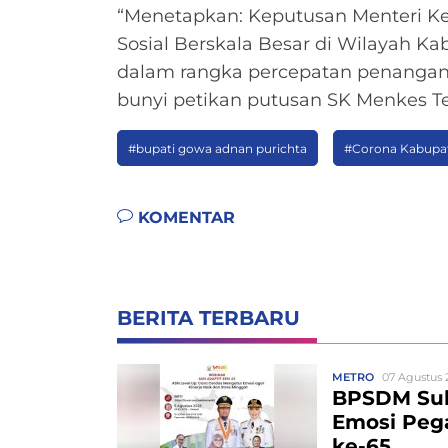
“Menetapkan: Keputusan Menteri K
Sosial Berskala Besar di Wilayah K
dalam rangka percepatan penangana
bunyi petikan putusan SK Menkes Te
#bupati gowa adnan purichta
#Corona Kabupa
KOMENTAR
BERITA TERBARU
METRO
07 Agustus 
BPSDM Sul
Emosi Pega
ke-65