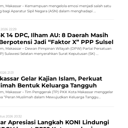
m, Makassar – Kemampuan mengelola emosi menjadi salah satu
 bagi Aparatur Sipil Negara (ASN) dalam menghadapi ...
 2026 22:29
K 14 DPC, Ilham AU: 8 Daerah Masih
Berpotensi Jadi “Faktor X” PPP Sulsel
, Makassar – Dewan Pimpinan Wilayah (DPW) Partai Persatuan
 Sulawesi Selatan menyerahkan Surat Keputusan (SK) ...
026 21:31
assar Gelar Kajian Islam, Perkuat
limah Bentuk Keluarga Tangguh
, Makassar – Tim Penggerak (TP) PKK Kota Makassar menggelar
ema “Peran Muslimah dalam Mewujudkan Keluarga Tanggu...
tus 2026 20:32
ar Apresiasi Langkah KONI Lindungi