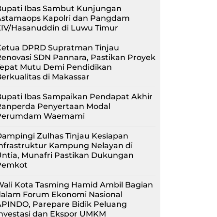
Bupati Ibas Sambut Kunjungan
Astamaops Kapolri dan Pangdam
XIV/Hasanuddin di Luwu Timur
Ketua DPRD Supratman Tinjau
enovasi SDN Pannara, Pastikan Proyek
Tepat Mutu Demi Pendidikan
erkualitas di Makassar
upati Ibas Sampaikan Pendapat Akhir
Ranperda Penyertaan Modal
Perumdam Waemami
ampingi Zulhas Tinjau Kesiapan
nfrastruktur Kampung Nelayan di
ntia, Munafri Pastikan Dukungan
Pemkot
Wali Kota Tasming Hamid Ambil Bagian
dalam Forum Ekonomi Nasional
APINDO, Parepare Bidik Peluang
Investasi dan Ekspor UMKM