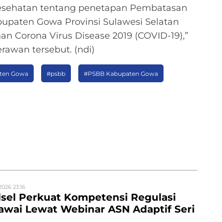
esehatan tentang penetapan Pembatasan
abupaten Gowa Provinsi Sulawesi Selatan
n Corona Virus Disease 2019 (COVID-19),”
rawan tersebut. (ndi)
ten Gowa
#psbb
#PSBB Kabupaten Gowa
2026 23:16
sel Perkuat Kompetensi Regulasi
wai Lewat Webinar ASN Adaptif Seri