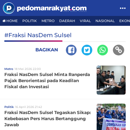
HOME
POLITIK
METRO
DAERAH
VIRAL
NASIONAL
EKON
#Fraksi NasDem Sulsel
BAGIKAN
Metro
18 Mei 2026 22:00
Fraksi NasDem Sulsel Minta Ranperda
Pajak Berorientasi pada Keadilan
Fiskal dan Investasi
Politik
16 April 2026 21:42
Fraksi NasDem Sulsel Tegaskan Sikap:
Kebebasan Pers Harus Bertanggung
Jawab