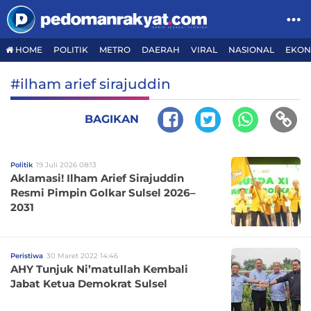
HOME
POLITIK
METRO
DAERAH
VIRAL
NASIONAL
EKON
#ilham arief sirajuddin
BAGIKAN
Politik
19 Juli 2026 08:13
Aklamasi! Ilham Arief Sirajuddin
Resmi Pimpin Golkar Sulsel 2026–
2031
Peristiwa
30 Maret 2022 14:46
AHY Tunjuk Ni’matullah Kembali
Jabat Ketua Demokrat Sulsel