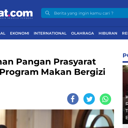
NAL
EKONOMI
INTERNATIONAL
OLAHRAGA
HIBURAN
RE
P
nan Pangan Prasyarat
 Program Makan Bergizi
R
B