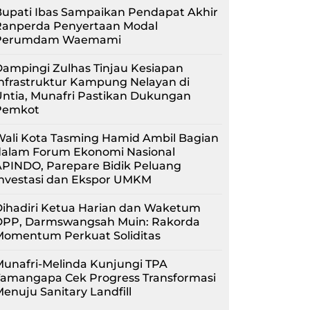
upati Ibas Sampaikan Pendapat Akhir
Ranperda Penyertaan Modal
Perumdam Waemami
ampingi Zulhas Tinjau Kesiapan
nfrastruktur Kampung Nelayan di
ntia, Munafri Pastikan Dukungan
Pemkot
Wali Kota Tasming Hamid Ambil Bagian
dalam Forum Ekonomi Nasional
APINDO, Parepare Bidik Peluang
Investasi dan Ekspor UMKM
Dihadiri Ketua Harian dan Waketum
DPP, Darmswangsah Muin: Rakorda
Momentum Perkuat Soliditas
unafri-Melinda Kunjungi TPA
Tamangapa Cek Progress Transformasi
enuju Sanitary Landfill