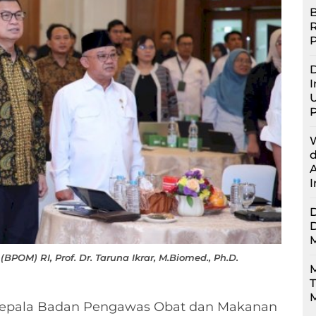
B
D
I
U
M) RI, Prof. Dr. Taruna Ikrar, M.Biomed., Ph.D.
M
M
epala Badan Pengawas Obat dan Makanan