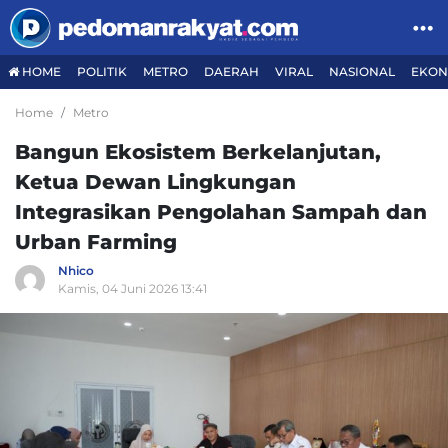
HOME
POLITIK
METRO
DAERAH
VIRAL
NASIONAL
EKON
Home
Metro
Bangun Ekosistem Berkelanjutan,
Ketua Dewan Lingkungan
Integrasikan Pengolahan Sampah dan
Urban Farming
Nhico
Kamis, 04 Juni 2026 13:41