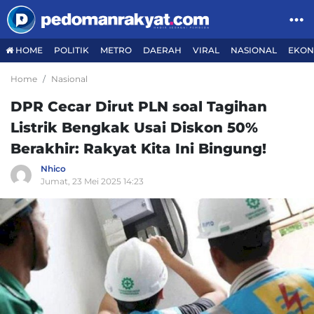
HOME
POLITIK
METRO
DAERAH
VIRAL
NASIONAL
EKON
Home
Nasional
DPR Cecar Dirut PLN soal Tagihan
Listrik Bengkak Usai Diskon 50%
Berakhir: Rakyat Kita Ini Bingung!
Nhico
Jumat, 23 Mei 2025 14:23