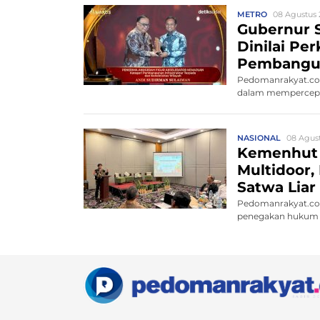
METRO
08 Agustus 
Gubernur S
Dinilai Pe
Pembangu
Pedomanrakyat.com
dalam mempercepat
NASIONAL
08 Agust
Kemenhut
Multidoor,
Satwa Liar 
Pedomanrakyat.co
penegakan hukum 
satw...