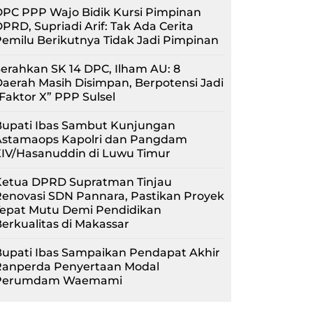
PC PPP Wajo Bidik Kursi Pimpinan
PRD, Supriadi Arif: Tak Ada Cerita
emilu Berikutnya Tidak Jadi Pimpinan
erahkan SK 14 DPC, Ilham AU: 8
aerah Masih Disimpan, Berpotensi Jadi
Faktor X” PPP Sulsel
Bupati Ibas Sambut Kunjungan
Astamaops Kapolri dan Pangdam
XIV/Hasanuddin di Luwu Timur
Ketua DPRD Supratman Tinjau
enovasi SDN Pannara, Pastikan Proyek
Tepat Mutu Demi Pendidikan
erkualitas di Makassar
upati Ibas Sampaikan Pendapat Akhir
Ranperda Penyertaan Modal
Perumdam Waemami