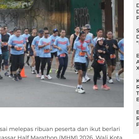
D
D
P
S
D
“
R
B
B
ai melepas ribuan peserta dan ikut berlari
kassar Half Marathon (MHM) 2026. Wali Kota