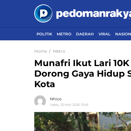
POLITIK
METRO
DAERAH
VIRAL
NASIO
Home
Metro
Munafri Ikut Lari 10
Dorong Gaya Hidup S
Kota
Nhico
Sabtu, 30 Mei 2026 13:49