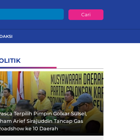
Cari
DAKSI
OLITIK
asca Terpilih Pimpin Golkar Sulsel,
lham Arief Sirajuddin Tancap Gas
Roadshow ke 10 Daerah