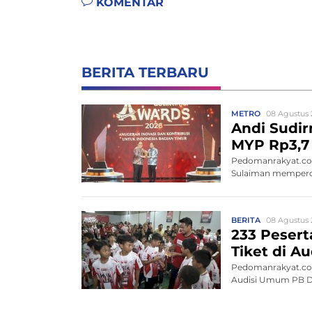
KOMENTAR
BERITA TERBARU
METRO
08 Agustus 
Andi Sudir
MYP Rp3,7 
Pedomanrakyat.com
Sulaiman memperce
BERITA
08 Agustus 
233 Peserta
Tiket di 
Pedomanrakyat.com,
Audisi Umum PB Dja