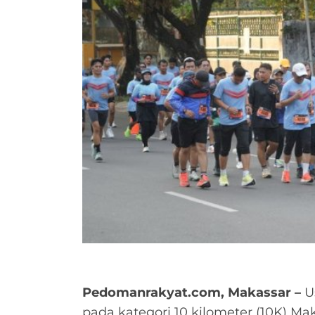
Pedomanrakyat.com, Makassar
–
Us
pada kategori 10 kilometer (10K) Ma