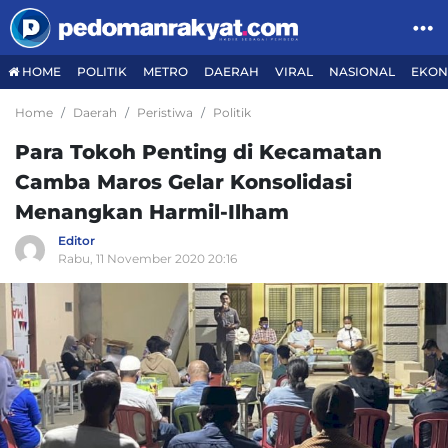
HOME
POLITIK
METRO
DAERAH
VIRAL
NASIONAL
EKON
Home
Daerah
Peristiwa
Politik
Para Tokoh Penting di Kecamatan
Camba Maros Gelar Konsolidasi
Menangkan Harmil-Ilham
Editor
Rabu, 11 November 2020 20:16