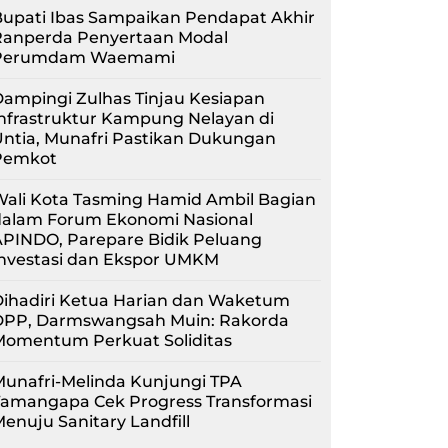
upati Ibas Sampaikan Pendapat Akhir
Ranperda Penyertaan Modal
Perumdam Waemami
ampingi Zulhas Tinjau Kesiapan
nfrastruktur Kampung Nelayan di
ntia, Munafri Pastikan Dukungan
Pemkot
Wali Kota Tasming Hamid Ambil Bagian
dalam Forum Ekonomi Nasional
APINDO, Parepare Bidik Peluang
Investasi dan Ekspor UMKM
Dihadiri Ketua Harian dan Waketum
DPP, Darmswangsah Muin: Rakorda
Momentum Perkuat Soliditas
unafri-Melinda Kunjungi TPA
Tamangapa Cek Progress Transformasi
enuju Sanitary Landfill