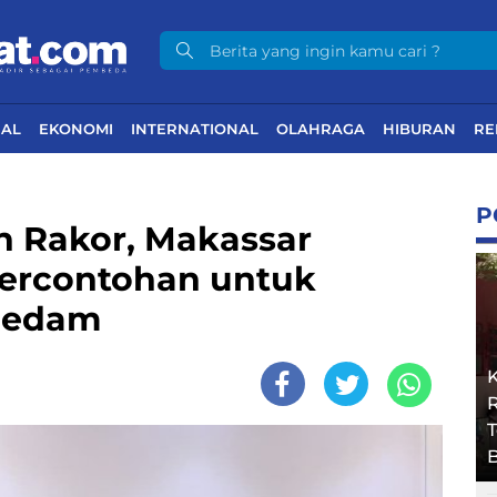
NAL
EKONOMI
INTERNATIONAL
OLAHRAGA
HIBURAN
RE
P
n Rakor, Makassar
Percontohan untuk
Redam
R
B