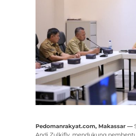
Pedomanrakyat.com, Makassar —
S
Andi Zulkifly, mendukung pembe