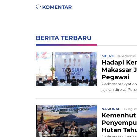
KOMENTAR
BERITA TERBARU
METRO
06 Agustus 
Hadapi Ke
Makassar J
Pegawai
Pedomanrakyat.com
jajaran direksi P
NASIONAL
06 Agust
Kemenhut
Penyempur
Hutan Tah
Pedomanrakyat.com