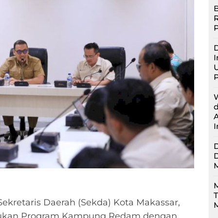
B
D
I
U
M
ekretaris Daerah (Sekda) Kota Makassar,
M
ntukan Program Kampung Redam dengan