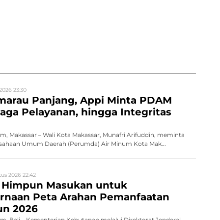
2026 23:30
marau Panjang, Appi Minta PDAM
aga Pelayanan, hingga Integritas
, Makassar – Wali Kota Makassar, Munafri Arifuddin, meminta
erusahaan Umum Daerah (Perumda) Air Minum Kota Mak...
us 2026 22:42
 Himpun Masukan untuk
naan Peta Arahan Pemanfaatan
un 2026
, Bali – Kementerian Kehutanan melalui Direktorat Jenderal