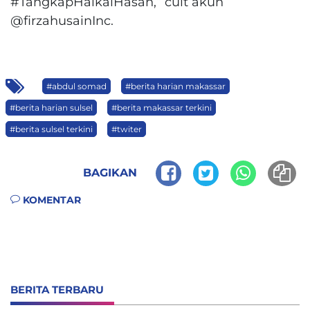
#TangkapHaikalHasan,” cuit akun
@firzahusainInc.
#abdul somad
#berita harian makassar
#berita harian sulsel
#berita makassar terkini
#berita sulsel terkini
#twiter
BAGIKAN
KOMENTAR
BERITA TERBARU