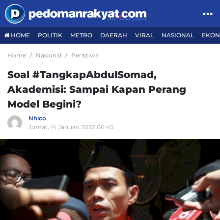
HOME
POLITIK
METRO
DAERAH
VIRAL
NASIONAL
EKON
Home
Nasional
Peristiwa
Soal #TangkapAbdulSomad,
Akademisi: Sampai Kapan Perang
Model Begini?
Nhico
Jumat, 14 Januari 2022 06:40