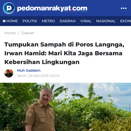
HOME
POLITIK
METRO
DAERAH
VIRAL
NASIONAL
EKON
Home
Daerah
Tumpukan Sampah di Poros Langnga,
Irwan Hamid: Mari Kita Jaga Bersama
Kebersihan Lingkungan
Muh Saddam
Senin, 26 Mei 2025 20:04