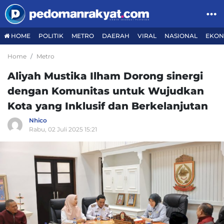
HOME
POLITIK
METRO
DAERAH
VIRAL
NASIONAL
EKON
Home
Metro
Aliyah Mustika Ilham Dorong sinergi
dengan Komunitas untuk Wujudkan
Kota yang Inklusif dan Berkelanjutan
Nhico
Rabu, 02 Juli 2025 15:21