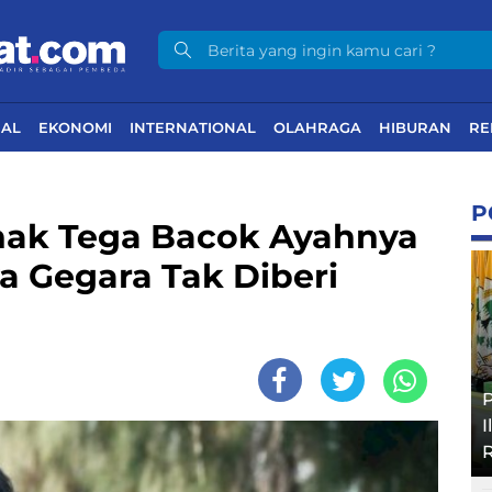
NAL
EKONOMI
INTERNATIONAL
OLAHRAGA
HIBURAN
RE
P
nak Tega Bacok Ayahnya
 Gegara Tak Diberi
P
I