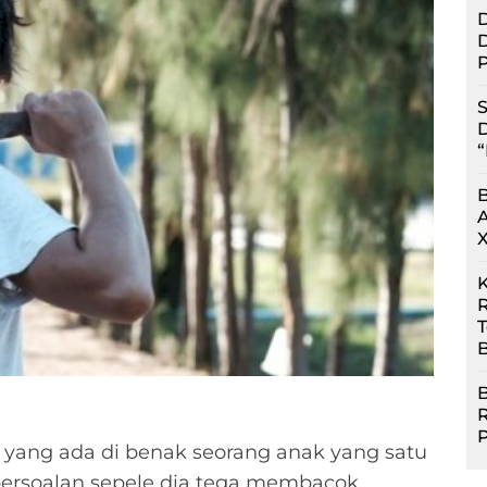
D
D
P
S
D
“
R
B
B
yang ada di benak seorang anak yang satu
persoalan sepele dia tega membacok