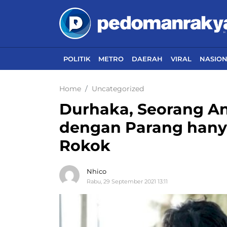
POLITIK
METRO
DAERAH
VIRAL
NASIO
Home
Uncategorized
Durhaka, Seorang A
dengan Parang hanya
Rokok
Nhico
Rabu, 29 September 2021 13:11