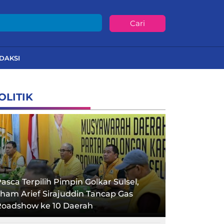
Cari
DAKSI
OLITIK
asca Terpilih Pimpin Golkar Sulsel,
lham Arief Sirajuddin Tancap Gas
Roadshow ke 10 Daerah