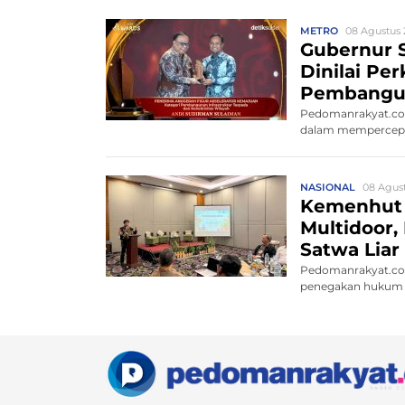
METRO
08 Agustus 
Gubernur S
Dinilai Pe
Pembangu
Pedomanrakyat.com
dalam mempercepat
NASIONAL
08 Agust
Kemenhut
Multidoor,
Satwa Liar 
Pedomanrakyat.co
penegakan hukum 
satw...