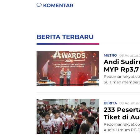
KOMENTAR
BERITA TERBARU
METRO
08 Agustus 
Andi Sudir
MYP Rp3,7 
Pedomanrakyat.com
Sulaiman memperce
BERITA
08 Agustus 
233 Peserta
Tiket di 
Pedomanrakyat.com,
Audisi Umum PB Dja