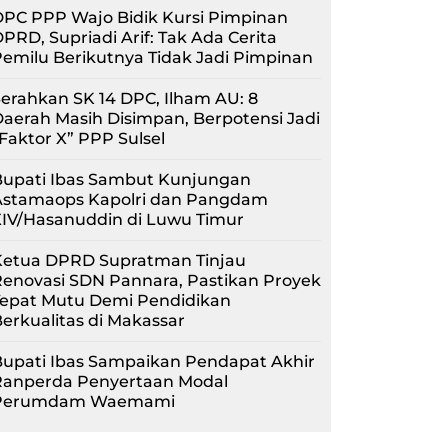
PC PPP Wajo Bidik Kursi Pimpinan
PRD, Supriadi Arif: Tak Ada Cerita
emilu Berikutnya Tidak Jadi Pimpinan
erahkan SK 14 DPC, Ilham AU: 8
aerah Masih Disimpan, Berpotensi Jadi
Faktor X” PPP Sulsel
Bupati Ibas Sambut Kunjungan
Astamaops Kapolri dan Pangdam
XIV/Hasanuddin di Luwu Timur
Ketua DPRD Supratman Tinjau
enovasi SDN Pannara, Pastikan Proyek
Tepat Mutu Demi Pendidikan
erkualitas di Makassar
upati Ibas Sampaikan Pendapat Akhir
Ranperda Penyertaan Modal
Perumdam Waemami