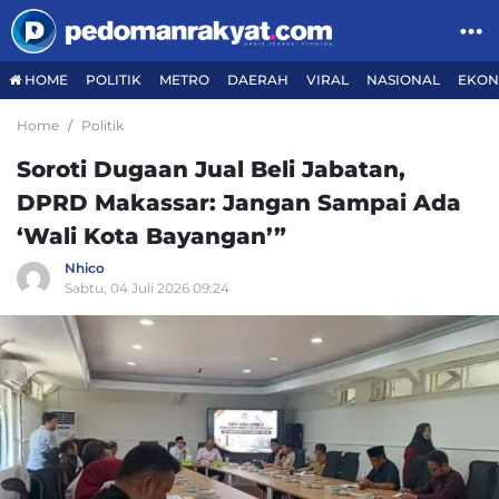
HOME
POLITIK
METRO
DAERAH
VIRAL
NASIONAL
EKON
Home
Politik
Soroti Dugaan Jual Beli Jabatan,
DPRD Makassar: Jangan Sampai Ada
‘Wali Kota Bayangan’”
Nhico
Sabtu, 04 Juli 2026 09:24